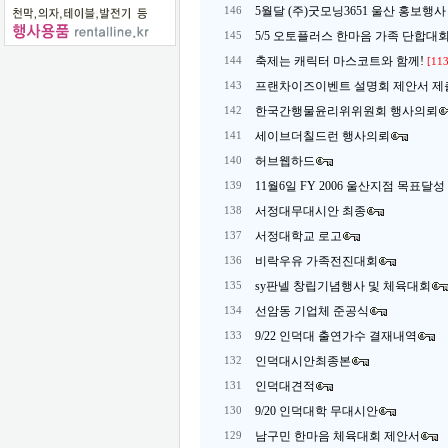
5월달 (주)굿모닝3651 울산 홍보행사 (
146
5/5 오토플러스 한마음 가족 단합대회 (
145
축제는 캐릭터 마스코트와 함께!
144
[11
프랜차이즈이벤트 설명회 제안서 제
143
한국간행물윤리위위원회 행사의뢰
142
세이브더칠드런 행사의뢰
141
허브웹하드
140
11월6일 FY 2006 울산지점 목표달
139
서정대무대시안 최종
138
서정대학교 로고
137
비락우유 가족전진대회
136
sy판넬 창립기념행사 및 체육대회
135
선암동 기업체 준공식
134
9/22 인덕대 출연가수 결재내역
133
인덕대시안최종본
132
인덕대견적
131
9/20 인덕대학 무대시안
130
남구민 한마음 체육대회 제안서
129