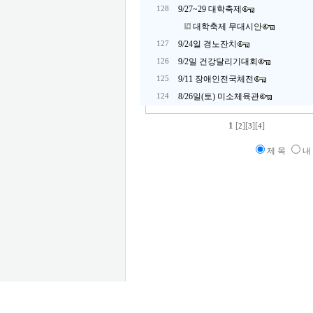
9/27~29 대학축제
128
대학축제 무대시안
9/24일 경노잔치
127
9/2일 건강달리기대회
126
9/11 장애인전국체전
125
8/26일(토) 미소체육관
124
1
[
][
][
]
2
3
4
제 목
내