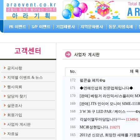
공지사항
지역별 이벤트 & 뉴스
펄콘솔 페치
172
행사의뢰
◆연예인섭외 전문업체입니다◆
171
[판매] 베링거 라인믹서/스플리터 MX
담당자 찾기
170
[판매] JTS 인이어 모니터 SIME-111
169
설문조사
3 W 36 구 LED PAR / 케이스 ~~~~
168
회원가입
각설이열두마당입니다^^~~
167
[13484]
사업자 게시판
MC류성현입니다.
166
[1027]
자료실
2011년 신묘년, 희망찬 새해를 기원
165