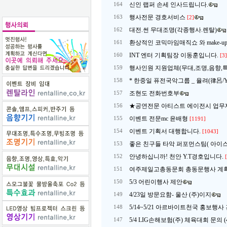
신인 랩퍼 손세 인사드립니다.
164
행사전문 경호서비스
163
[2]
대전.썬 무대조명(각종행사.렌탈)
162
환상적인 코믹마임매직쇼 와 make-up &
161
INT 엔터 기획팀장 이동훈입니다.
160
[3]
행사인원 지원업체(무대,조명,음향,
159
* 한중일 퓨전국악그룹 _ 율려(律呂/Yoo
158
조현도 전화번호부
157
★공연전문 아티스트 에이전시 업
156
이벤트 전문mc 윤배형
155
[1191]
이벤트 기획서 대행합니다.
154
[1043]
좋은 친구들 타악 퍼포먼스팀( 아이
153
안녕하십니까! 천안 Y.T경호입니다.
152
여주제일고총동문회 총동문행사 계획
151
5/3 어린이행사 제안
150
4/23일 방문요함- 울산 (주)이지
149
5/14~5/21 아르바이트천국 홍보행
148
5/4 LIG손해보험(주) 체육대회 문의 (
147