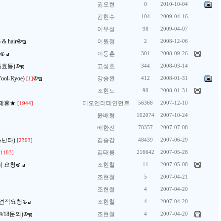
권오현
0
2010-10-04
김현수
104
2009-04-16
이우성
98
2009-04-07
 hair
이원정
2
2008-12-06
이동훈
301
2008-09-26
특효등)
고성호
344
2008-03-14
l-Ryoe)
강승완
412
2008-01-31
[1]
조현도
90
2008-01-31
무제휴★
디오엔터테인먼트
56368
2007-12-10
[1944]
윤배형
102074
2007-10-24
배한진
78357
2007-07-08
스난타)
김승갑
48439
2007-06-29
[2303]
김태룡
216642
2007-05-28
[1183]
 요청
조현철
11
2007-05-08
조현철
5
2007-04-21
조현철
4
2007-04-20
사 견적요청
조현철
4
2007-04-20
4/18문의)
조현철
4
2007-04-20